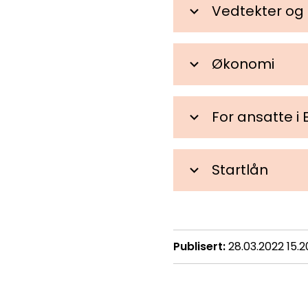
Vedtekter og
Økonomi
For ansatte 
Startlån
Publisert
28.03.2022 15.2