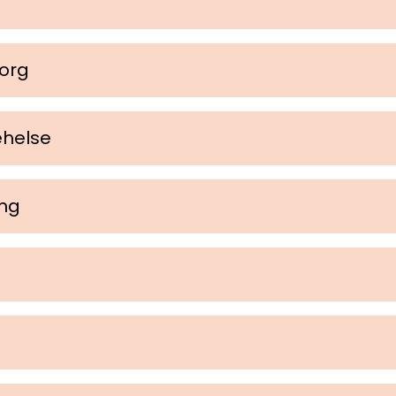
org
ehelse
ing