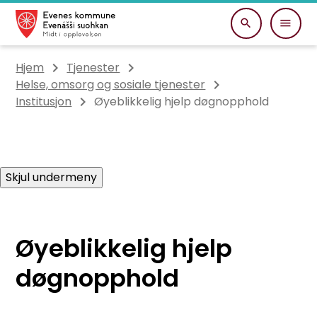
Evenes kommune
Du er her:
Hjem
Tjenester
Helse, omsorg og sosiale tjenester
Institusjon
Øyeblikkelig hjelp døgnopphold
Skjul undermeny
Øyeblikkelig hjelp
døgnopphold