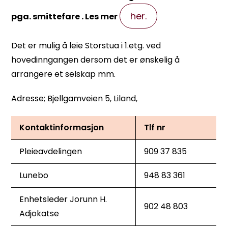
her.
pga. smittefare . Les mer
Det er mulig å leie Storstua i 1.etg. ved
hovedinngangen dersom det er ønskelig å
arrangere et selskap mm.
Adresse; Bjellgamveien 5, Liland,
Kontaktinformasjon
Tlf nr
Pleieavdelingen
909 37 835
Lunebo
948 83 361
Enhetsleder Jorunn H.
902 48 803
Adjokatse