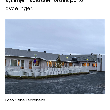
sykehjemsplasser fordelt på to
avdelinger.
Stine Fedreheim