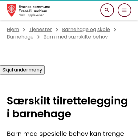
Evenes kommune
Du er her:
Hjem
Tjenester
Barnehage og skole
Barnehage
Barn med særskilte behov
Skjul undermeny
Særskilt tilrettelegging
i barnehage
Barn med spesielle behov kan trenge