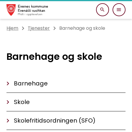
Evenes kommune
Du er her:
Hjem
Tjenester
Barnehage og skole
Barnehage og skole
Barnehage
Skole
Skolefritidsordningen (SFO)