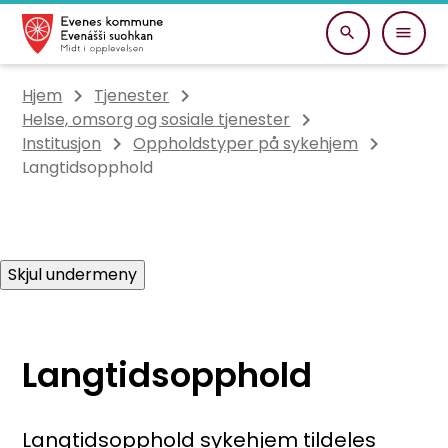
Evenes kommune
Du er her:
Hjem
Tjenester
Helse, omsorg og sosiale tjenester
Institusjon
Oppholdstyper på sykehjem
Langtidsopphold
Skjul undermeny
Langtidsopphold
Langtidsopphold sykehjem tildeles