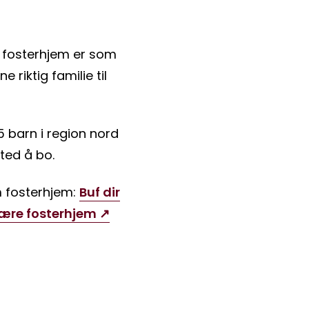
i fosterhjem er som
e riktig familie til
 barn i region nord
ted å bo.
m fosterhjem:
Buf dir
være fosterhjem