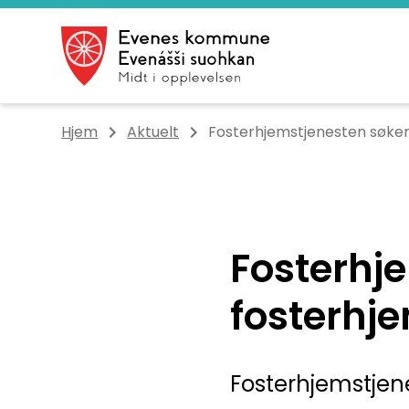
Evenes kommune
Du er her:
Hjem
Aktuelt
Fosterhjemstjenesten søker
Fosterhje
fosterhj
Fosterhjemstjene