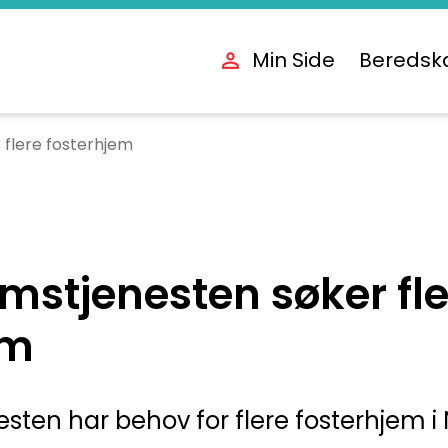
Min Side
Beredsk
 flere fosterhjem
mstjenesten søker fl
em
sten har behov for flere fosterhjem i