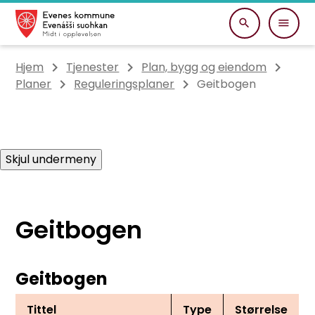
Evenes kommune
Du er her:
Hjem
Tjenester
Plan, bygg og eiendom
Planer
Reguleringsplaner
Geitbogen
Skjul undermeny
Geitbogen
Geitbogen
Tittel
Type
Størrelse