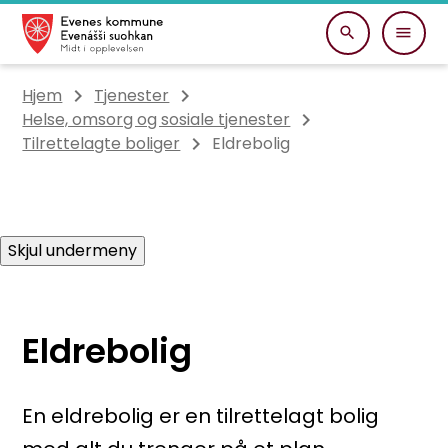
Evenes kommune
Du er her:
Hjem
Tjenester
Helse, omsorg og sosiale tjenester
Tilrettelagte boliger
Eldrebolig
Skjul undermeny
Eldrebolig
En eldrebolig er en tilrettelagt bolig