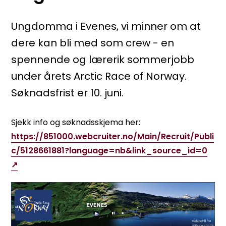
Ungdomma i Evenes, vi minner om at
dere kan bli med som crew - en
spennende og lærerik sommerjobb
under årets Arctic Race of Norway.
Søknadsfrist er 10. juni.
Sjekk info og søknadsskjema her:
https://851000.webcruiter.no/Main/Recruit/Publi
c/5128661881?language=nb&link_source_id=0