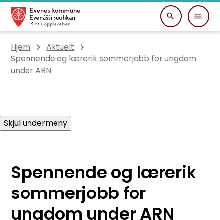
Evenes kommune
Du er her:
Hjem
Aktuelt
Spennende og lærerik sommerjobb for ungdom
under ARN
Skjul undermeny
Spennende og lærerik
sommerjobb for
ungdom under ARN