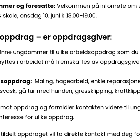
mmer og foresatte:
Velkommen på
infomøte om 
kole, onsdag 10. juni kl.18.00–19.00.
 oppdrag – er oppdragsgiver:
 finne ungdommer til ulike arbeidsoppdrag som du
nyttes i arbeidet må fremskaffes av oppdragsgive
dsoppdrag:
Maling, hagearbeid, enkle reparasjone
svask, gå tur med hunden, gressklipping, krattklip
mot oppdrag og formidler kontakten videre til un
nteresse for ulike oppdrag.
ldelt oppdraget vil ta direkte kontakt med deg 