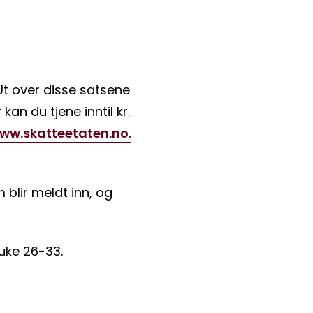
t over disse satsene
n du tjene inntil kr.
ww.skatteetaten.no.
 blir meldt inn, og
 uke 26-33.