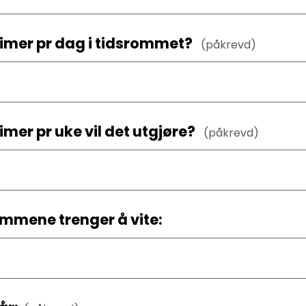
imer pr dag i tidsrommet?
(påkrevd)
mer pr uke vil det utgjøre?
(påkrevd)
mene trenger å vite: