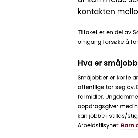
kontakten mell
Tiltaket er en del av
omgang forsøke å formi
Hva er småjobb
Småjobber er korte ar
offentlige tar seg av
formidler. Ungdommene 
oppdragsgiver med hen
kan jobbe i stillas/st
Arbeidstilsynet:
Barn 