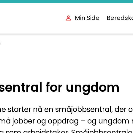
Min Side
Beredsk
m
entral for ungdom
starter nå en småjobbsentral, der 
små jobber og oppdrag – og ungdom m
g som arbeidstaker. Småjobbsentralen