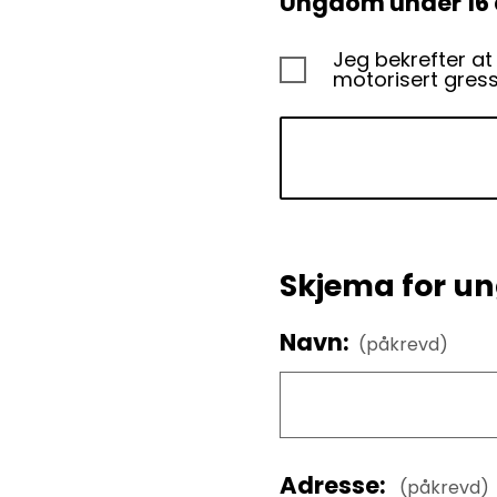
Ungdom under 16 
Jeg bekrefter at u
motorisert gress
Skjema for 
Navn:
(påkrevd)
Adresse:
(påkrevd)