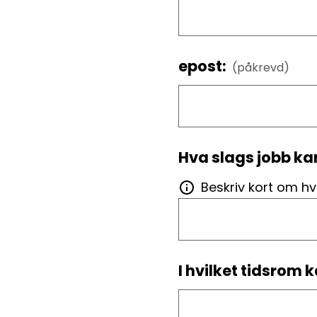
epost:
(påkrevd)
Hva slags jobb ka
Beskriv kort om h
I hvilket tidsrom 