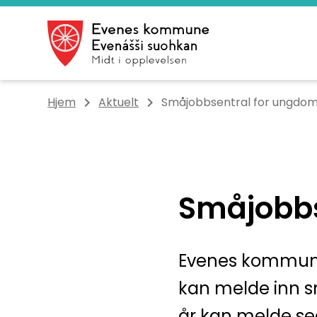
Evenes kommune
Du er her:
Hjem
Aktuelt
Småjobbsentral for ungdo
Småjobbs
Evenes kommune 
kan melde inn 
år kan melde se