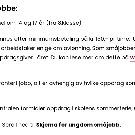
jobbe:
lom 14 og 17 år (fra 8.klasse)
es etter minimumsbetaling på kr 150,- pr time. U
 arbeidstaker enige om avlønning. Som småjobber ka
oppdragsgiver i året. Du kan lese mer om dette på
w
antert jobb, alt er avhengig av hvilke oppdrag som
ralen formidler oppdrag i skolens sommerferie,
.
Scroll ned til
Skjema for ungdom småjobb.