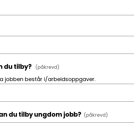
n du tilby?
(påkrevd)
va jobben består i/arbeidsoppgaver.
kan du tilby ungdom jobb?
(påkrevd)