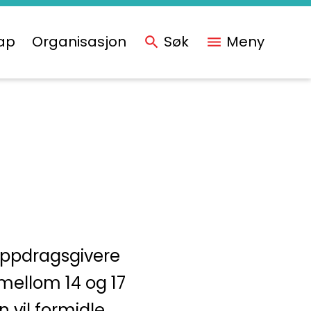
ap
Organisasjon
Søk
Meny
oppdragsgivere
ellom 14 og 17
 vil formidle