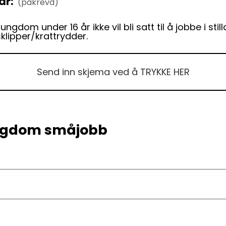
år:
(påkrevd)
ngdom under 16 år ikke vil bli satt til å jobbe i stil
klipper/krattrydder.
Send inn skjema ved å TRYKKE HER
ungdom småjobb