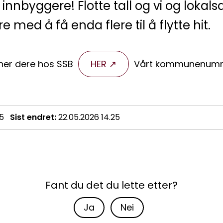
 innbyggere! Flotte tall og vi og loka
e med å få enda flere til å flytte hit.
finner dere hos SSB
HER
Vårt kommunenumme
25
Sist endret
22.05.2026 14.25
Fant du det du lette etter?
Ja
Nei