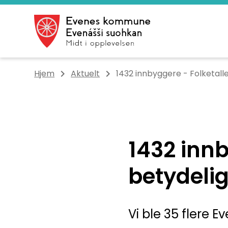
Evenes kommune
Du er her:
Hjem
Aktuelt
1432 innbyggere - Folketalle
1432 innb
betydeli
Vi ble 35 flere Ev