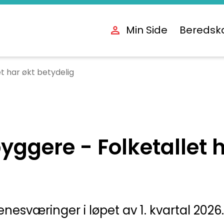
Min Side
Beredsk
t har økt betydelig
yggere - Folketallet 
g
enesværinger i løpet av 1. kvartal 2026. 