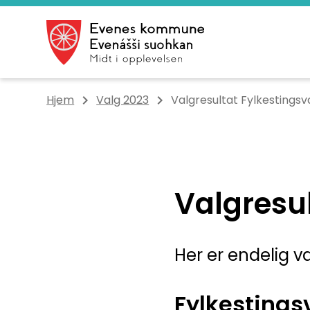
Evenes kommune
Du er her:
Hjem
Valg 2023
Valgresultat Fylkestingsv
Valgresul
Her er endelig v
Fylkestings