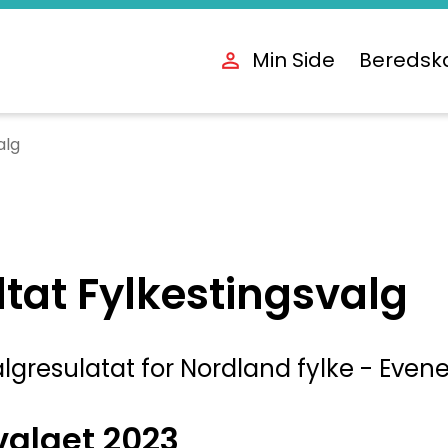
Min Side
Beredsk
alg
tat Fylkestingsvalg
algresulatat for Nordland fylke - Even
valget 2023