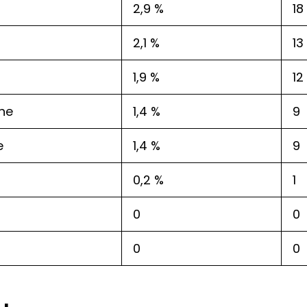
2,9 %
18
2,1 %
13
1,9 %
12
nne
1,4 %
9
e
1,4 %
9
0,2 %
1
0
0
0
0