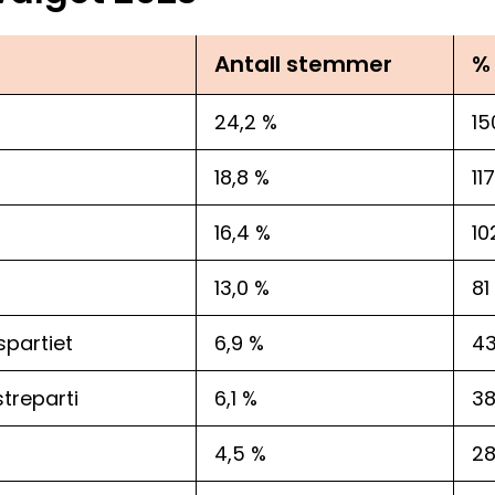
Antall stemmer
%
24,2 %
15
18,8 %
117
16,4 %
10
13,0 %
81
spartiet
6,9 %
4
streparti
6,1 %
3
4,5 %
2