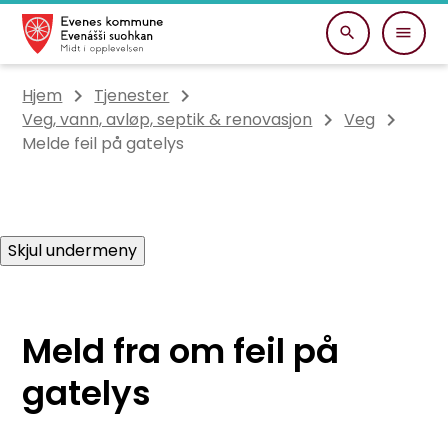
Evenes kommune
Du er her:
Hjem
Tjenester
Veg, vann, avløp, septik & renovasjon
Veg
Melde feil på gatelys
Skjul undermeny
Meld fra om feil på
gatelys