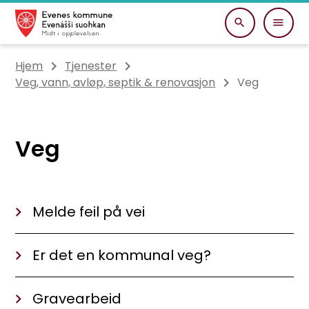
Evenes kommune
Du er her:
Hjem
Tjenester
Veg, vann, avløp, septik & renovasjon
Veg
Veg
Melde feil på vei
Er det en kommunal veg?
Gravearbeid