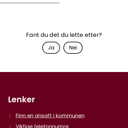
Fant du det du lette etter?
Ja
Nei
Lenker
Finn en ansatt i kommunen
Viktige telefonnumre