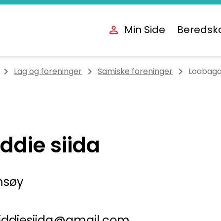
Min Side
Beredsk
Lag og foreninger
Samiske foreninger
Loabagai
ddie siida
msøy
aiddiesiida@gmail.com