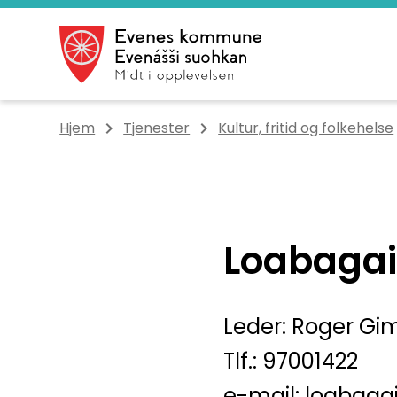
Evenes kommune
Du er her:
Hjem
Tjenester
Kultur, fritid og folkehelse
Loabagai
Leder: Roger Gi
Tlf.: 97001422
e-mail: loabag