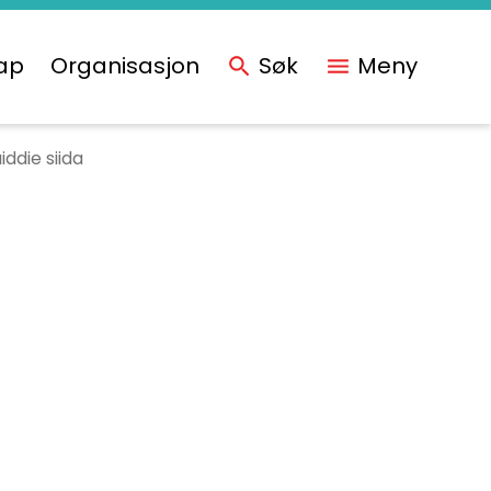
ap
Organisasjon
Søk
Meny
ddie siida