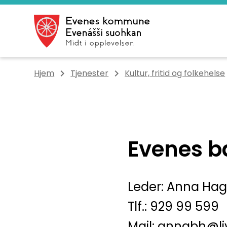
Evenes kommune
Du er her:
Hjem
Tjenester
Kultur, fritid og folkehelse
Evenes b
Leder: Anna Ha
Tlf.: 929 99 599
Mail: annabh@li