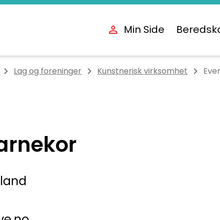
Min Side
Beredsk
Lag og foreninger
Kunstnerisk virksomhet
Eve
arnekor
gland
ve.no