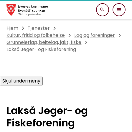
Evenes kommune
Du er her:
Hjem
Tjenester
Kultur, fritid og folkehelse
Lag og foreninger
Grunneierlag, beitelag, jakt, fiske
Lakså Jeger- og Fiskeforening
Skjul undermeny
Lakså Jeger- og
Fiskeforening