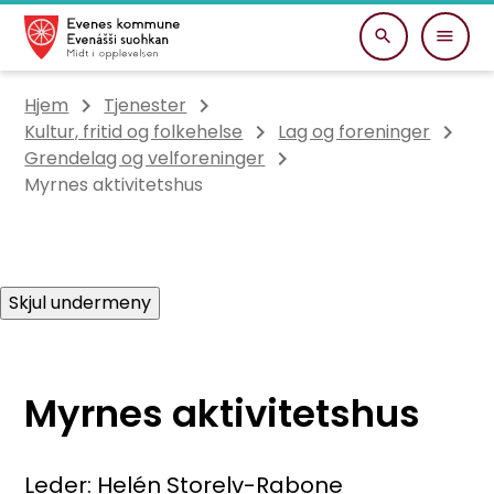
Evenes kommune
Du er her:
Hjem
Tjenester
Kultur, fritid og folkehelse
Lag og foreninger
Grendelag og velforeninger
Myrnes aktivitetshus
Skjul undermeny
Myrnes aktivitetshus
Leder: Helén Storelv-Rabone