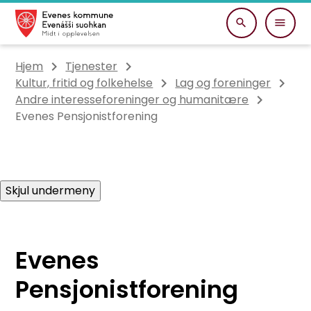
Evenes kommune
Du er her:
Hjem
Tjenester
Kultur, fritid og folkehelse
Lag og foreninger
Andre interesseforeninger og humanitære
Evenes Pensjonistforening
Skjul undermeny
Evenes
Pensjonistforening