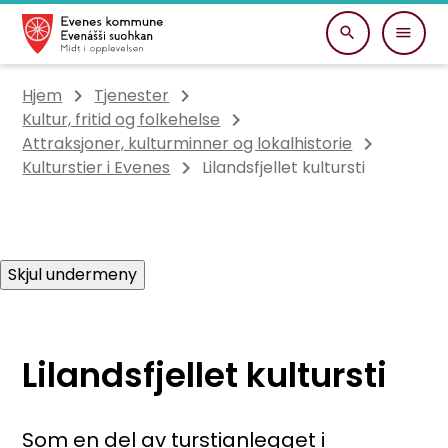
Evenes kommune
Du er her:
Hjem
Tjenester
Kultur, fritid og folkehelse
Attraksjoner, kulturminner og lokalhistorie
Kulturstier i Evenes
Lilandsfjellet kultursti
Skjul undermeny
Lilandsfjellet kultursti
Som en del av turstianlegget i