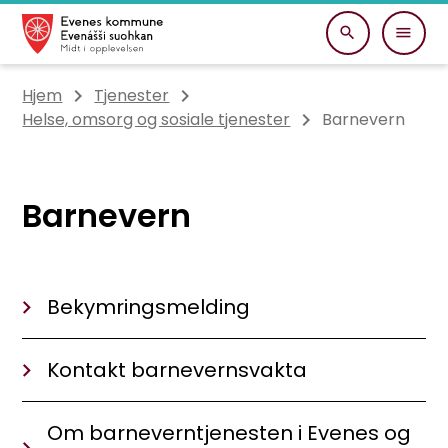
Evenes kommune
Du er her:
Hjem
Tjenester
Helse, omsorg og sosiale tjenester
Barnevern
Barnevern
Bekymringsmelding
Kontakt barnevernsvakta
Om barneverntjenesten i Evenes og