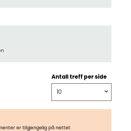
en
Antall treff per side
10
?
enter er tilgjengelig på nettet