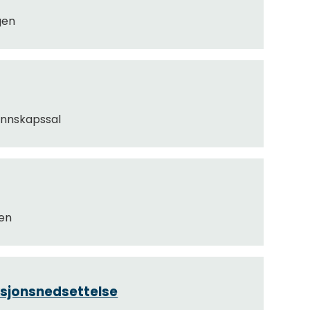
gen
nnskapssal
en
ksjonsnedsettelse