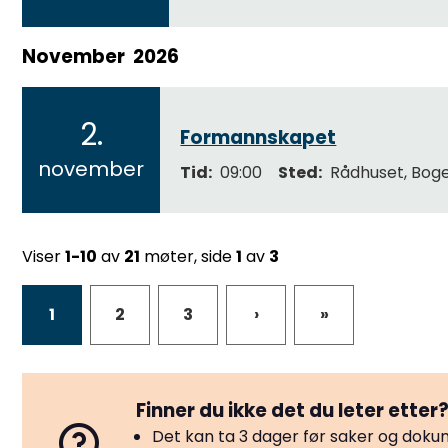
0
2
November
2026
6
2.
Formannskapet
2
november
Tid
09:00
Sted
Rådhuset, Bog
0
2
6
Viser
1-10
av
21
møter, side
1
av
3
1
2
3
›
»
Finner du ikke det du leter etter
Det kan ta 3 dager før saker og dokum