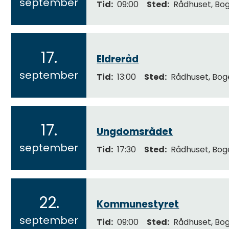
september
Tid
09:00
Sted
Rådhuset, Bo
0
2
6
17.
Eldreråd
2
september
Tid
13:00
Sted
Rådhuset, Bog
0
2
6
17.
Ungdomsrådet
2
september
Tid
17:30
Sted
Rådhuset, Bog
0
2
6
22.
Kommunestyret
2
september
Tid
09:00
Sted
Rådhuset, Bo