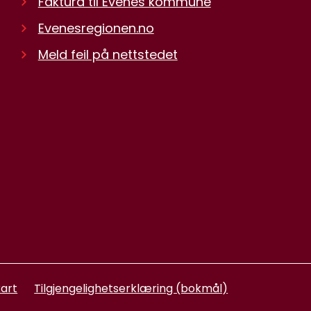
Faktura til Evenes kommune
Evenesregionen.no
Meld feil på nettstedet
art
Tilgjengelighetserklæring (bokmål)