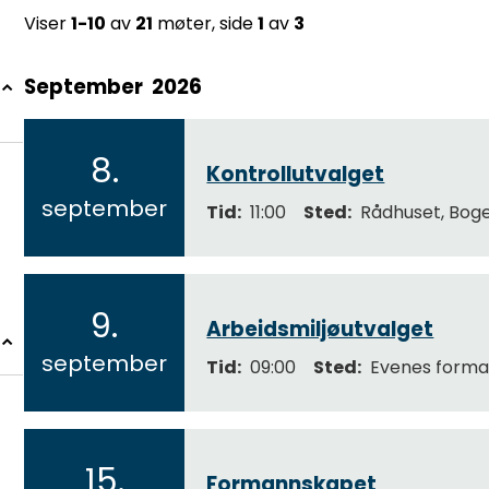
Viser
1-10
av
21
møter, side
1
av
3
September
2026
R
e
s
8.
Kontrollutvalget
u
2
september
l
Tid
11:00
Sted
Rådhuset, Bog
0
t
2
a
6
t
9.
Arbeidsmiljøutvalget
s
2
i
september
Tid
09:00
Sted
Evenes forma
0
d
2
e
m
6
15.
Formannskapet
e