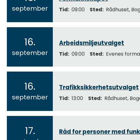
2
d
september
Tid
09:00
Sted
Rådhuset, Bo
0
m
ø
2
t
6
16.
e
Arbeidsmiljøutvalget
2
r
september
Tid
09:00
Sted
Evenes forma
0
2
6
16.
Trafikksikkerhetsutvalget
2
september
Tid
13:00
Sted
Rådhuset, Bog
0
2
6
17.
Råd for personer med fun
2